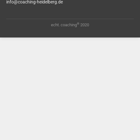
info@coaching-heidelberg.de
®
echt. coaching
2020