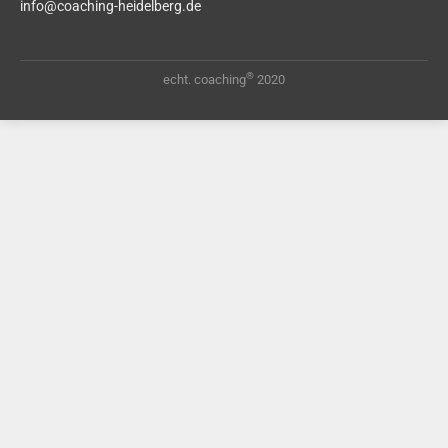
info@coaching-heidelberg.de
®
echt. coaching
2020