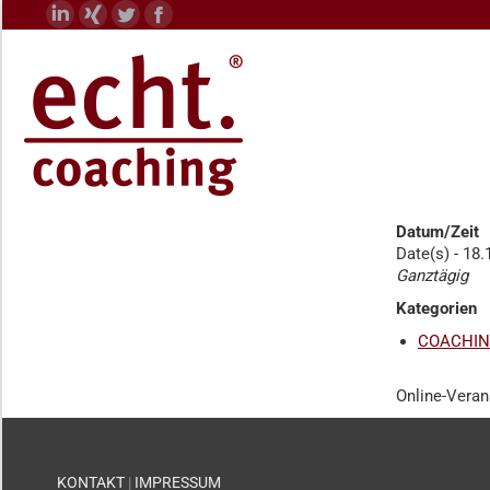
Linkedin
XING
Twitter
Facebook
page
page
page
page
opens
opens
opens
opens
in
in
in
in
new
new
new
new
window
window
window
window
Datum/Zeit
Date(s) - 18.
Ganztägig
Kategorien
COACHIN
Online-Veran
KONTAKT
|
IMPRESSUM