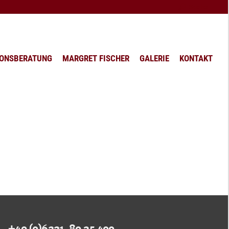
Search:
Suche
IONSBERATUNG
MARGRET FISCHER
GALERIE
KONTAKT
+49 (0)6221. 89 35 400